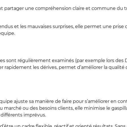
t partager une compréhension claire et commune du trava
ndus et les mauvaises surprises, elle permet une prise de
équipe.
acles sont régulièrement examinés (par exemple lors des 
er rapidement les dérives, permet d’améliorer la qualit
équipe ajuste sa manière de faire pour s’améliorer en con
arché ou des besoins clients, elle minimise le gaspilla
 différents imprévus.
’être un cadre flexible, réactif et orienté résultats. Sans