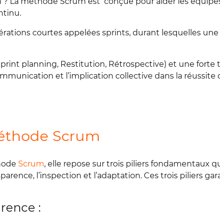
 ? La méthode Scrum est conçue pour aider les équipes à 
ntinu.
rations courtes appelées sprints, durant lesquelles u
y, Sprint planning, Restitution, Rétrospective) et une for
communication et l’implication collective dans la réussite
 méthode Scrum
thode
Scrum
, elle repose sur trois piliers fondamentaux
nsparence, l’inspection et l’adaptation. Ces trois piliers 
arence :