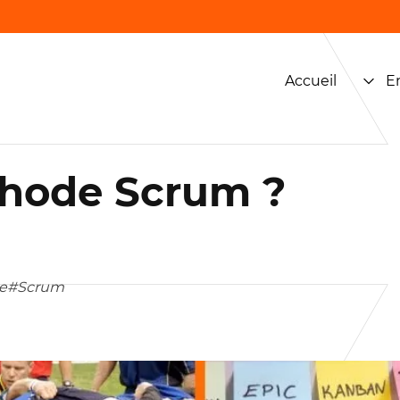
Accueil
E
thode Scrum ?
e
#Scrum