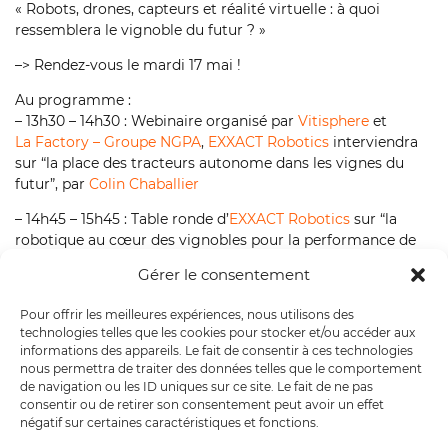
« Robots, drones, capteurs et réalité virtuelle : à quoi
ressemblera le vignoble du futur ? »
–> Rendez-vous le mardi 17 mai !
Au programme :
– 13h30 – 14h30 : Webinaire organisé par
Vitisphere
et
La Factory – Groupe NGPA
,
EXXACT Robotics
interviendra
sur “la place des tracteurs autonome dans les vignes du
futur”, par
Colin Chaballier
– 14h45 – 15h45 : Table ronde d’
EXXACT Robotics
sur “la
robotique au cœur des vignobles pour la performance de
l’exploitation” par
Jeremy Lebeau
et
Guillaume Paire
du
Gérer le consentement
VITILAB
Pour offrir les meilleures expériences, nous utilisons des
–> Inscription gratuite en ligne :
technologies telles que les cookies pour stocker et/ou accéder aux
https://lnkd.in/etMjYSdP
informations des appareils. Le fait de consentir à ces technologies
nous permettra de traiter des données telles que le comportement
de navigation ou les ID uniques sur ce site. Le fait de ne pas
consentir ou de retirer son consentement peut avoir un effet
négatif sur certaines caractéristiques et fonctions.