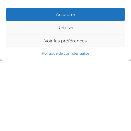
Accepter
Refuser
Voir les préférences
Jed
Estelle
Politique de confidentialité
Ingénieur R&D
Responsable
Pôle Agro
Data