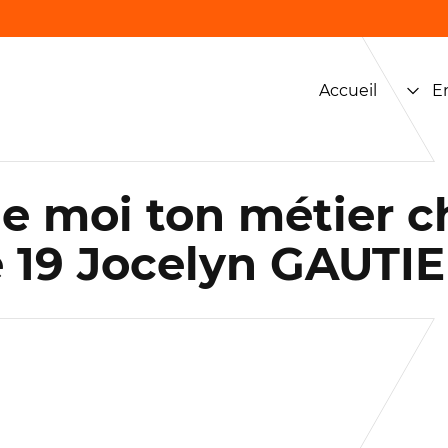
Accueil
E
ue moi ton métier c
e 19 Jocelyn GAUTI