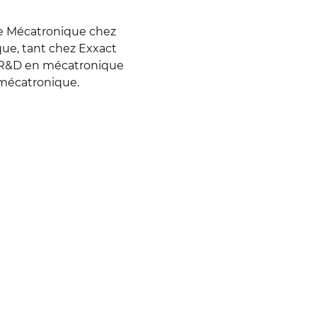
ice Mécatronique chez
que, tant chez Exxact
ur R&D en mécatronique
e mécatronique.