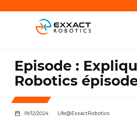
Episode : Expliq
Robotics épisod
19/12/2024
Life@ExxactRobotics