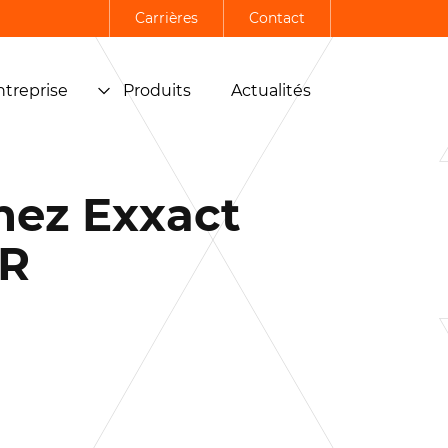
Carrières
Contact
ntreprise
Produits
Actualités
hez Exxact
ER