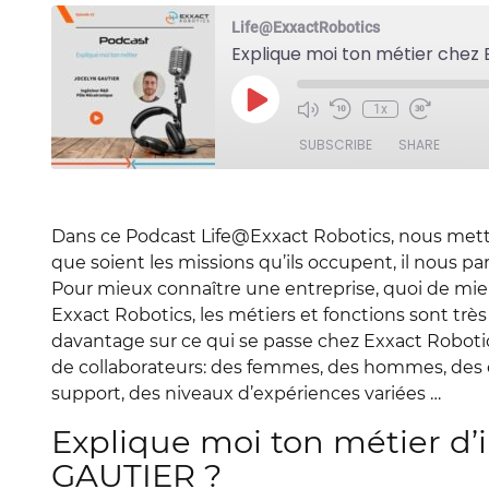
Life@ExxactRobotics
Explique moi ton métier chez
Play
1x
Episode
SUBSCRIBE
SHARE
SHARE
RSS FEED
Dans ce Podcast Life@Exxact Robotics, nous metton
LINK
que soient les missions qu’ils occupent, il nous pa
Pour mieux connaître une entreprise, quoi de mieu
EMBED
Exxact Robotics, les métiers et fonctions sont trè
davantage sur ce qui se passe chez Exxact Roboti
de collaborateurs: des femmes, des hommes, des c
support, des niveaux d’expériences variées …
Explique moi ton métier d
GAUTIER ?