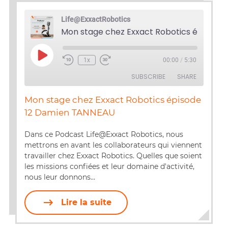
Life@ExxactRobotics
Play
1x
00:00
/
5:30
Episode
SUBSCRIBE
SHARE
Mon stage chez Exxact Robotics épisode
SHARE
12 Damien TANNEAU
RSS FEED
LINK
Dans ce Podcast Life@Exxact Robotics, nous
mettrons en avant les collaborateurs qui viennent
EMBED
travailler chez Exxact Robotics. Quelles que soient
les missions confiées et leur domaine d'activité,
nous leur donnons…
Lire la suite