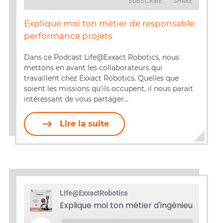
SUBSCRIBE
SHARE
Explique moi ton métier de responsable
SHARE
performance projets
RSS FEED
LINK
Dans ce Podcast Life@Exxact Robotics, nous
mettons en avant les collaborateurs qui
EMBED
travaillent chez Exxact Robotics. Quelles que
soient les missions qu'ils occupent, il nous parait
intéressant de vous partager…
Lire la suite
Life@ExxactRobotics