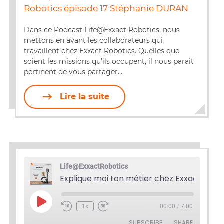
SHARE
Robotics épisode 17 Stéphanie DURAN
RSS FEED
LINK
Dans ce Podcast Life@Exxact Robotics, nous
mettons en avant les collaborateurs qui
EMBED
travaillent chez Exxact Robotics. Quelles que
soient les missions qu'ils occupent, il nous parait
pertinent de vous partager…
Lire la suite
Life@ExxactRobotics
Play
1x
00:00
/
7:00
Episode
SUBSCRIBE
SHARE