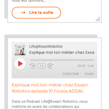
nous leur donnons…
Lire la suite
Life@ExxactRobotics
Play
1x
00:00
/
3:46
Episode
SUBSCRIBE
SHARE
Explique moi ton métier chez Exxact
SHARE
Robotics épisode 10 Fouzia ADDAL
RSS FEED
LINK
Dans ce Podcast Life@Exxact Robotics, nous
mettons en avant les collaborateurs qui
EMBED