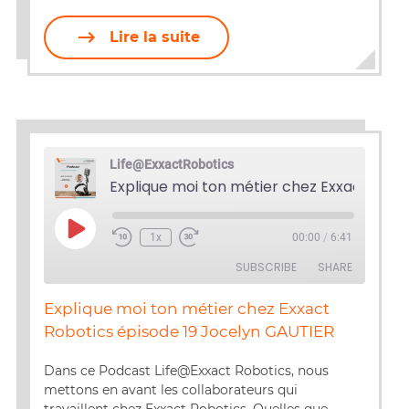
Lire la suite
Life@ExxactRobotics
Play
1x
00:00
/
6:41
Episode
SUBSCRIBE
SHARE
Explique moi ton métier chez Exxact
SHARE
Robotics épisode 19 Jocelyn GAUTIER
RSS FEED
LINK
Dans ce Podcast Life@Exxact Robotics, nous
mettons en avant les collaborateurs qui
EMBED