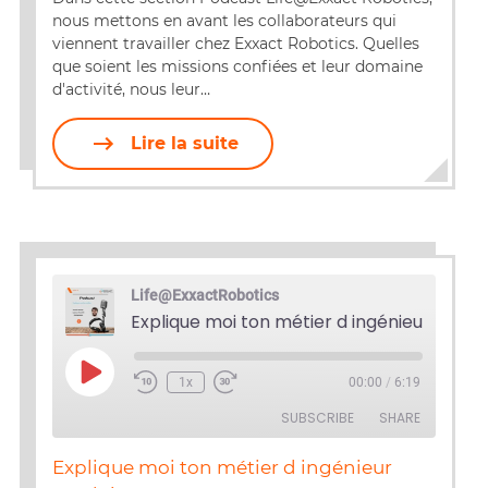
EMBED
nous mettons en avant les collaborateurs qui
viennent travailler chez Exxact Robotics. Quelles
que soient les missions confiées et leur domaine
d'activité, nous leur…
Lire la suite
Life@ExxactRobotics
Explique moi ton métier d ingénieur Produi
Play
1x
00:00
/
6:19
Episode
SUBSCRIBE
SHARE
Explique moi ton métier d ingénieur
SHARE