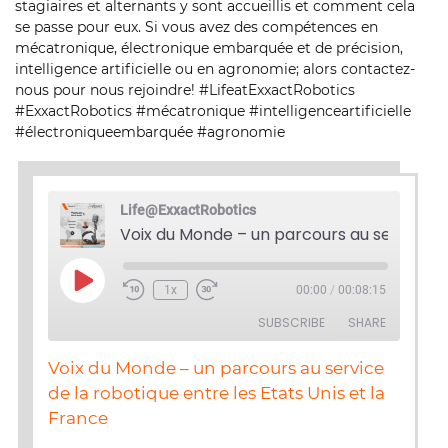
stagiaires et alternants y sont accueillis et comment cela
se passe pour eux. Si vous avez des compétences en
mécatronique, électronique embarquée et de précision,
intelligence artificielle ou en agronomie; alors contactez-
nous pour nous rejoindre! #LifeatExxactRobotics
#ExxactRobotics #mécatronique #intelligenceartificielle
#électroniqueembarquée #agronomie
Life@ExxactRobotics
Play
1x
00:00
/
00:08:15
Episode
SUBSCRIBE
SHARE
Voix du Monde – un parcours au service
SHARE
de la robotique entre les Etats Unis et la
RSS FEED
France
LINK