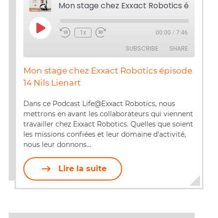
Play
1x
00:00
/
7:46
Episode
SUBSCRIBE
SHARE
Mon stage chez Exxact Robotics épisode
SHARE
14 Nils Lienart
RSS FEED
LINK
Dans ce Podcast Life@Exxact Robotics, nous
mettrons en avant les collaborateurs qui viennent
EMBED
travailler chez Exxact Robotics. Quelles que soient
les missions confiées et leur domaine d'activité,
nous leur donnons…
Lire la suite