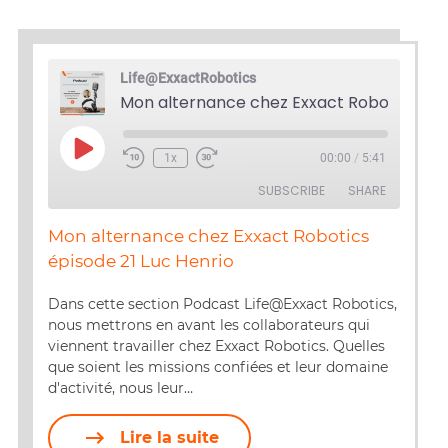
Life@ExxactRobotics
Play
1x
00:00
/
5:41
Episode
SUBSCRIBE
SHARE
Mon alternance chez Exxact Robotics
SHARE
épisode 21 Luc Henrio
RSS FEED
LINK
Dans cette section Podcast Life@Exxact Robotics,
nous mettrons en avant les collaborateurs qui
EMBED
viennent travailler chez Exxact Robotics. Quelles
que soient les missions confiées et leur domaine
d'activité, nous leur…
Lire la suite