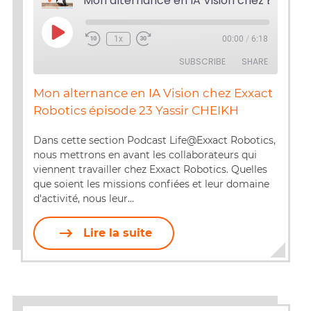
Play
1x
00:00
/
6:18
Episode
SUBSCRIBE
SHARE
Mon alternance en IA Vision chez Exxact
SHARE
Robotics épisode 23 Yassir CHEIKH
RSS FEED
LINK
Dans cette section Podcast Life@Exxact Robotics,
nous mettrons en avant les collaborateurs qui
EMBED
viennent travailler chez Exxact Robotics. Quelles
que soient les missions confiées et leur domaine
d'activité, nous leur…
Lire la suite