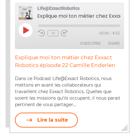
Life@ExxactRobotics
Play
1x
00:00
/
4:52
Episode
SUBSCRIBE
SHARE
Explique moi ton métier chez Exxact
SHARE
Robotics épisode 22 Camille Enderlen
RSS FEED
LINK
Dans ce Podcast Life@Exxact Robotics, nous
mettons en avant les collaborateurs qui
EMBED
travaillent chez Exxact Robotics. Quelles que
soient les missions qu'ils occupent, il nous parait
pertinent de vous partager…
Lire la suite