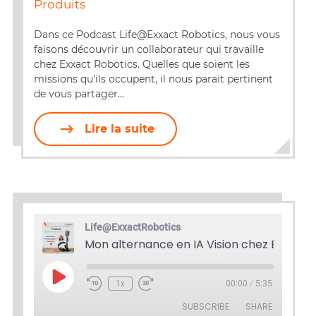
Produits
RSS FEED
LINK
Dans ce Podcast Life@Exxact Robotics, nous vous
faisons découvrir un collaborateur qui travaille
EMBED
chez Exxact Robotics. Quelles que soient les
missions qu'ils occupent, il nous parait pertinent
de vous partager…
Lire la suite
Life@ExxactRobotics
Play
1x
00:00
/
5:35
Episode
SUBSCRIBE
SHARE