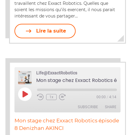
travaillent chez Exxact Robotics. Quelles que
soient les missions qu'ils exercent, il nous parait
intéressant de vous partager…
Lire la suite
Life@ExxactRobotics
Play
1x
00:00
/
4:14
Episode
SUBSCRIBE
SHARE
Mon stage chez Exxact Robotics épisode
SHARE
8 Denizhan AKINCI
RSS FEED