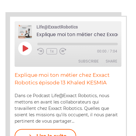
Life@ExxactRobotics
Play
1x
00:00
/
7:04
Episode
SUBSCRIBE
SHARE
Explique moi ton métier chez Exxact
SHARE
Robotics épisode 13 Khaled KESMIA
RSS FEED
LINK
Dans ce Podcast Life@Exxact Robotics, nous
mettons en avant les collaborateurs qui
EMBED
travaillent chez Exxact Robotics. Quelles que
soient les missions qu'ils occupent, il nous parait
pertinent de vous partager…