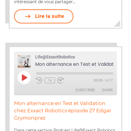
intéressant de vous partager…
Lire la suite
Life@ExxactRobotics
Play
1x
00:00
/
6:17
Episode
SUBSCRIBE
SHARE
Mon alternance en Test et Validation
SHARE
chez Exxact Robotics épisode 27 Edgar
RSS FEED
Grymonprez
LINK
Dans cette section Podcast Life@Exxact Robotics,