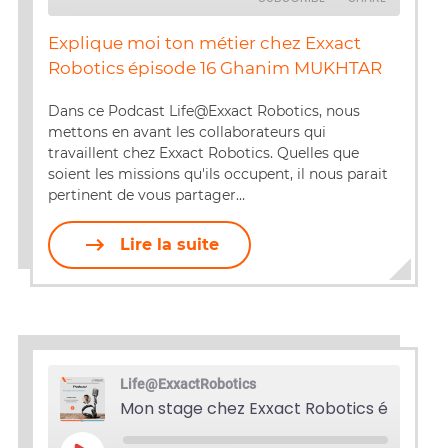
Explique moi ton métier chez Exxact
SHARE
Robotics épisode 16 Ghanim MUKHTAR
RSS FEED
LINK
Dans ce Podcast Life@Exxact Robotics, nous
mettons en avant les collaborateurs qui
EMBED
travaillent chez Exxact Robotics. Quelles que
soient les missions qu'ils occupent, il nous parait
pertinent de vous partager…
Lire la suite
Life@ExxactRobotics