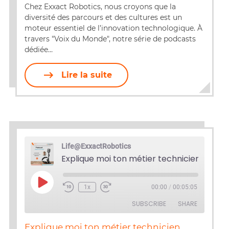
Chez Exxact Robotics, nous croyons que la
EMBED
diversité des parcours et des cultures est un
moteur essentiel de l’innovation technologique. À
travers "Voix du Monde", notre série de podcasts
dédiée…
Lire la suite
Life@ExxactRobotics
Play
1x
00:00
/
00:05:05
Episode
SUBSCRIBE
SHARE
Explique moi ton métier technicien