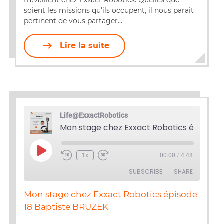
travaillent chez Exxact Robotics. Quelles que
soient les missions qu'ils occupent, il nous parait
pertinent de vous partager…
Lire la suite
Life@ExxactRobotics
Play
1x
00:00
/
4:48
Episode
SUBSCRIBE
SHARE
Mon stage chez Exxact Robotics épisode
SHARE
18 Baptiste BRUZEK
RSS FEED
LINK