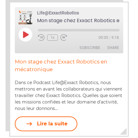
Life@ExxactRobotics
Play
1x
00:00
/
9:18
Episode
SUBSCRIBE
SHARE
Mon stage chez Exxact Robotics en
SHARE
mécatronique
RSS FEED
LINK
Dans ce Podcast Life@Exxact Robotics, nous
mettrons en avant les collaborateurs qui viennent
EMBED
travailler chez Exxact Robotics. Quelles que soient
les missions confiées et leur domaine d'activité,
nous leur donnons…
Lire la suite