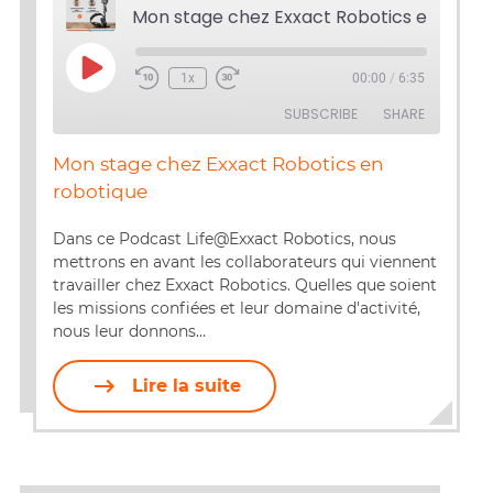
Play
1x
00:00
/
6:35
Episode
SUBSCRIBE
SHARE
Mon stage chez Exxact Robotics en
SHARE
robotique
RSS FEED
LINK
Dans ce Podcast Life@Exxact Robotics, nous
mettrons en avant les collaborateurs qui viennent
EMBED
travailler chez Exxact Robotics. Quelles que soient
les missions confiées et leur domaine d'activité,
nous leur donnons…
Lire la suite