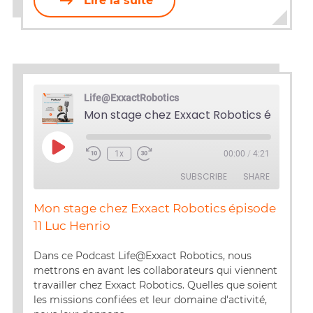
Lire la suite
Life@ExxactRobotics
Play
1x
00:00
/
4:21
Episode
SUBSCRIBE
SHARE
Mon stage chez Exxact Robotics épisode
SHARE
11 Luc Henrio
RSS FEED
LINK
Dans ce Podcast Life@Exxact Robotics, nous
mettrons en avant les collaborateurs qui viennent
EMBED
travailler chez Exxact Robotics. Quelles que soient
les missions confiées et leur domaine d'activité,