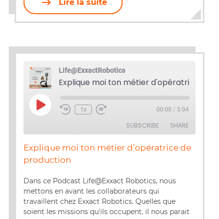
Lire la suite
Life@ExxactRobotics
Play
1x
00:00
/
5:04
Episode
SUBSCRIBE
SHARE
Explique moi ton métier d’opératrice de
SHARE
production
RSS FEED
LINK
Dans ce Podcast Life@Exxact Robotics, nous
mettons en avant les collaborateurs qui
EMBED
travaillent chez Exxact Robotics. Quelles que
soient les missions qu'ils occupent, il nous parait