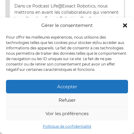
LINK
Dans ce Podcast Life@Exxact Robotics, nous
mettrons en avant les collaborateurs qui viennent
EMBED
travailler chez Exxact Robotics. Quelles que soient
les missions confiées et leur domaine d'activité,
Gérer le consentement
nous leur donnons…
Pour offrir les meilleures expériences, nous utilisons des
technologies telles que les cookies pour stocker et/ou accéder aux
Lire la suite
informations des appareils. Le fait de consentir à ces technologies
nous permettra de traiter des données telles que le comportement
de navigation ou les ID uniques sur ce site. Le fait de ne pas
consentir ou de retirer son consentement peut avoir un effet
négatif sur certaines caractéristiques et fonctions.
Accepter
Life@ExxactRobotics
Refuser
Play
1x
00:00
/
4:46
Voir les préférences
Episode
SUBSCRIBE
SHARE
Politique de confidentialité