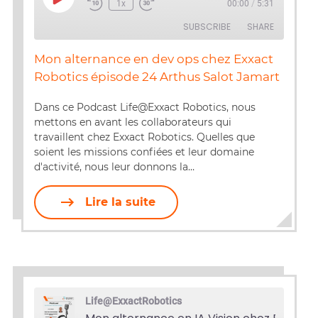
Play
1x
00:00
/
5:31
Episode
SUBSCRIBE
SHARE
Mon alternance en dev ops chez Exxact
SHARE
Robotics épisode 24 Arthus Salot Jamart
RSS FEED
LINK
Dans ce Podcast Life@Exxact Robotics, nous
mettons en avant les collaborateurs qui
EMBED
travaillent chez Exxact Robotics. Quelles que
soient les missions confiées et leur domaine
d'activité, nous leur donnons la…
Lire la suite
Life@ExxactRobotics