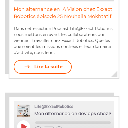
Mon alternance en IA Vision chez Exxact
SHARE
Robotics épisode 25 Nouhaila Mokhtatif
RSS FEED
LINK
Dans cette section Podcast Life@Exxact Robotics,
nous mettons en avant les collaborateurs qui
EMBED
viennent travailler chez Exxact Robotics. Quelles
que soient les missions confiées et leur domaine
d'activité, nous leur…
Lire la suite
Life@ExxactRobotics