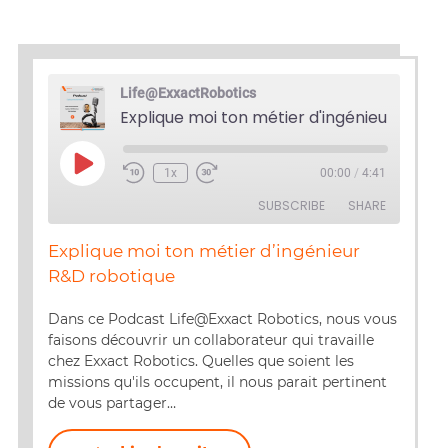
Life@ExxactRobotics
Play
1x
00:00
/
4:41
Episode
SUBSCRIBE
SHARE
Explique moi ton métier d’ingénieur
SHARE
R&D robotique
RSS FEED
LINK
Dans ce Podcast Life@Exxact Robotics, nous vous
faisons découvrir un collaborateur qui travaille
EMBED
chez Exxact Robotics. Quelles que soient les
missions qu'ils occupent, il nous parait pertinent
de vous partager…