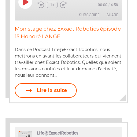
Play
1x
00:00
/
4:58
Episode
SUBSCRIBE
SHARE
Mon stage chez Exxact Robotics épisode
SHARE
15 Honoré LANGE
RSS FEED
LINK
Dans ce Podcast Life@Exxact Robotics, nous
mettrons en avant les collaborateurs qui viennent
EMBED
travailler chez Exxact Robotics. Quelles que soient
les missions confiées et leur domaine d'activité,
nous leur donnons…
Lire la suite
Life@ExxactRobotics