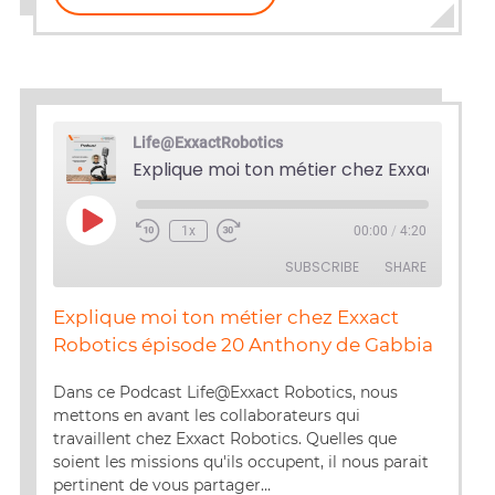
Life@ExxactRobotics
Play
1x
00:00
/
4:20
Episode
SUBSCRIBE
SHARE
Explique moi ton métier chez Exxact
SHARE
Robotics épisode 20 Anthony de Gabbia
RSS FEED
LINK
Dans ce Podcast Life@Exxact Robotics, nous
mettons en avant les collaborateurs qui
EMBED
travaillent chez Exxact Robotics. Quelles que
soient les missions qu'ils occupent, il nous parait
pertinent de vous partager…