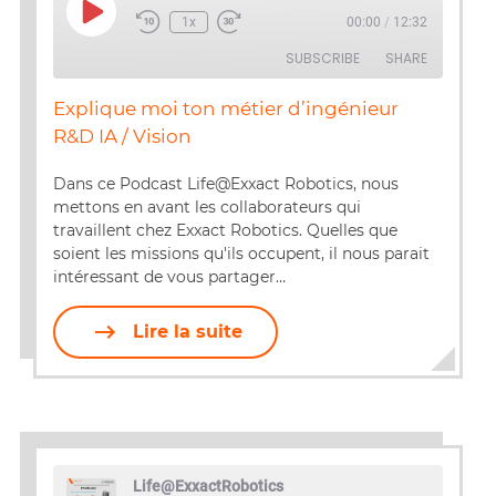
Play
1x
00:00
/
12:32
Episode
SUBSCRIBE
SHARE
Explique moi ton métier d’ingénieur
SHARE
R&D IA / Vision
RSS FEED
LINK
Dans ce Podcast Life@Exxact Robotics, nous
mettons en avant les collaborateurs qui
EMBED
travaillent chez Exxact Robotics. Quelles que
soient les missions qu'ils occupent, il nous parait
intéressant de vous partager…
Lire la suite
Life@ExxactRobotics