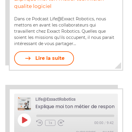
SHARE
qualite logiciel
RSS FEED
LINK
Dans ce Podcast Life@Exxact Robotics, nous
mettons en avant les collaborateurs qui
EMBED
travaillent chez Exxact Robotics. Quelles que
soient les missions qu'ils occupent, il nous parait
intéressant de vous partager…
Lire la suite
Life@ExxactRobotics
Play
1x
00:00
/
9:42
Episode