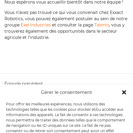
Nous espérons vous accueillir bientôt dans notre équipe !
Vous n’avez pas trouvé ce qui vous convenait chez Exxact
Robotics, vous pouvez également postuler au sein de notre
groupe
Exel Industries
et consulter la page
Talents
, vous y
trouverez également des opportunités dans le secteur
agricole et l’industrie.
Épisode précédent
Mon stage chez Exxact Robotics épisode 8 Denizhan
Gérer le consentement
AKINCI
Épisode suivant
Pour offrir les meilleures expériences, nous utilisons des
technologies telles que les cookies pour stocker et/ou accéder aux
Mon stage chez Exxact Robotics épisode 11 Luc Henrio
informations des appareils. Le fait de consentir à ces technologies
nous permettra de traiter des données telles que le comportement
de navigation ou les ID uniques sur ce site. Le fait de ne pas
consentir ou de retirer son consentement peut avoir un effet