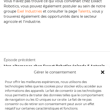
Vous n’avez pas trouvé ce qui vous convenait chez Exxact
Robotics, vous pouvez également postuler au sein de notre
groupe
Exel Industries
et consulter la page
Talents
, vous y
trouverez également des opportunités dans le secteur
agricole et l’industrie.
Épisode précédent
Mon alternance chez Exxact Robotics épisode 5 Antonin
Moulun
Gérer le consentement
Épisode suivant
Pour offrir les meilleures expériences, nous utilisons des
Explique moi ton métier chez Exxact Robotics épisode 9
technologies telles que les cookies pour stocker et/ou accéder aux
Lucie Dumont
informations des appareils. Le fait de consentir à ces technologies
nous permettra de traiter des données telles que le comportement
de navigation ou les ID uniques sur ce site. Le fait de ne pas
consentir ou de retirer son consentement peut avoir un effet
négatif sur certaines caractéristiques et fonctions.