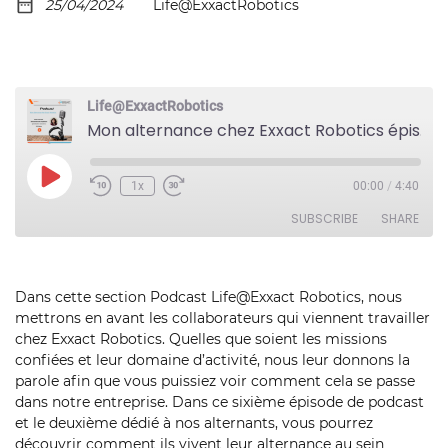
25/04/2024
Life@ExxactRobotics
Life@ExxactRobotics
Mon alternance chez Exxact Robotics épisode 6 Hugo Antoine
Play
1x
00:00
/
4:40
Episode
SUBSCRIBE
SHARE
SHARE
RSS FEED
Dans cette section Podcast Life@Exxact Robotics, nous
mettrons en avant les collaborateurs qui viennent travailler
LINK
chez Exxact Robotics. Quelles que soient les missions
EMBED
confiées et leur domaine d’activité, nous leur donnons la
parole afin que vous puissiez voir comment cela se passe
dans notre entreprise. Dans ce sixième épisode de podcast
et le deuxième dédié à nos alternants, vous pourrez
découvrir comment ils vivent leur alternance au sein