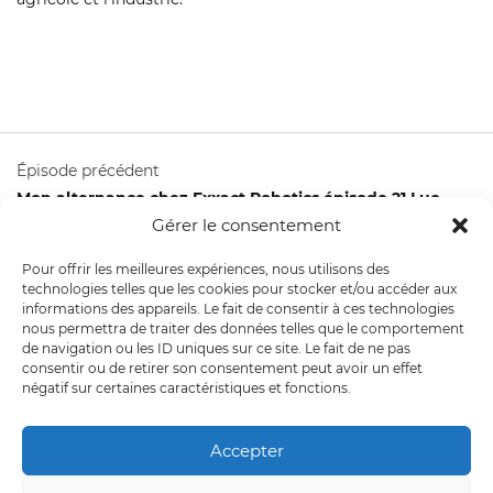
Épisode précédent
Mon alternance chez Exxact Robotics épisode 21 Luc
Henrio
Gérer le consentement
Épisode suivant
Pour offrir les meilleures expériences, nous utilisons des
Mon alternance en IA Vision chez Exxact Robotics
technologies telles que les cookies pour stocker et/ou accéder aux
épisode 23 Yassir CHEIKH
informations des appareils. Le fait de consentir à ces technologies
nous permettra de traiter des données telles que le comportement
de navigation ou les ID uniques sur ce site. Le fait de ne pas
consentir ou de retirer son consentement peut avoir un effet
négatif sur certaines caractéristiques et fonctions.
© 2026 Exxact Robotics
Accepter
Mentions légales