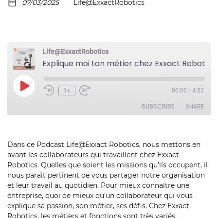
07/03/2025
Life@ExxactRobotics
Life@ExxactRobotics
Explique moi ton métier chez Exxact Robotics épisode 22 Camille Enderlen
Play
1x
00:00
/
4:52
Episode
SUBSCRIBE
SHARE
SHARE
RSS FEED
Dans ce Podcast Life@Exxact Robotics, nous mettons en
avant les collaborateurs qui travaillent chez Exxact
LINK
Robotics. Quelles que soient les missions qu’ils occupent, il
EMBED
nous parait pertinent de vous partager notre organisation
et leur travail au quotidien. Pour mieux connaître une
entreprise, quoi de mieux qu’un collaborateur qui vous
explique sa passion, son métier, ses défis. Chez Exxact
Robotics, les métiers et fonctions sont très variés.