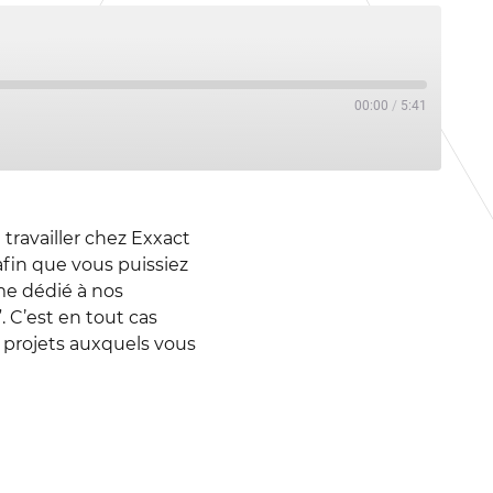
00:00
/
5:41
travailler chez Exxact
afin que vous puissiez
me dédié à nos
 C’est en tout cas
 projets auxquels vous