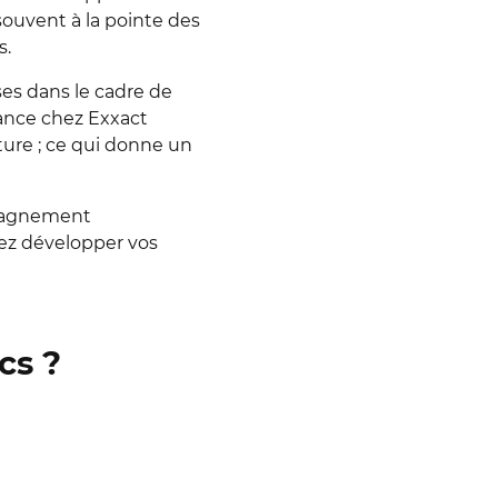
souvent à la pointe des
s.
ses dans le cadre de
nance chez Exxact
ture ; ce qui donne un
mpagnement
rez développer vos
cs ?